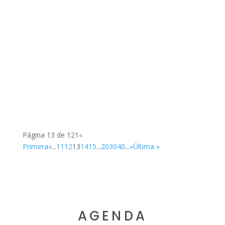
SUP
Página 13 de 121
«
Primera
«
...
11
12
13
14
15
...
20
30
40
...
»
Última »
AGENDA