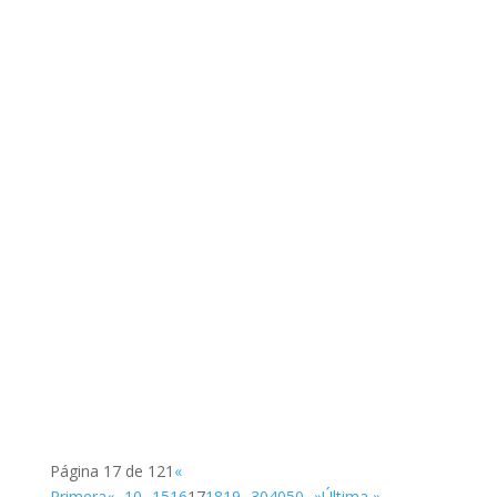
SUP
SUP
Página 17 de 121
«
Primera
«
...
10
...
15
16
17
18
19
...
30
40
50
...
»
Última »