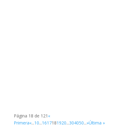
SUP
SUP
Página 18 de 121
«
Primera
«
...
10
...
16
17
18
19
20
...
30
40
50
...
»
Última »