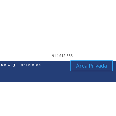
914 615 833
Área Privada
ENCIA
SERVICIOS