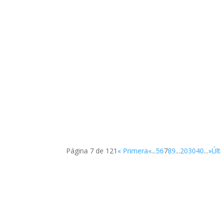
SUP
Página 7 de 121
« Primera
«
...
5
6
7
8
9
...
20
30
40
...
»
Úl