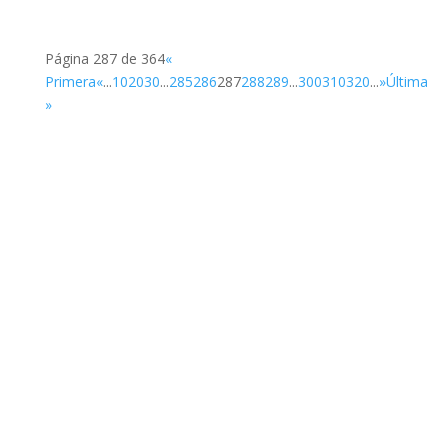
Página 287 de 364
«
Primera
«
...
10
20
30
...
285
286
287
288
289
...
300
310
320
...
»
Última
»