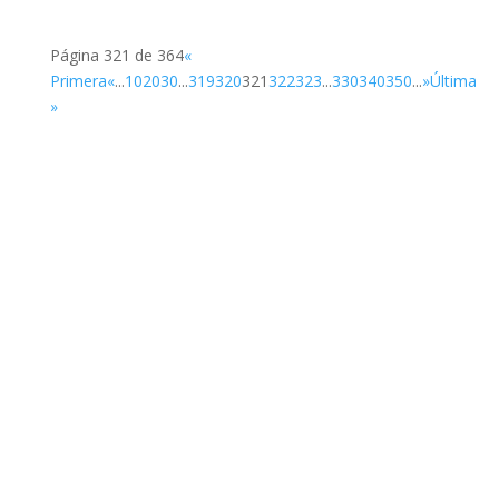
Página 321 de 364
«
Primera
«
...
10
20
30
...
319
320
321
322
323
...
330
340
350
...
»
Última
»