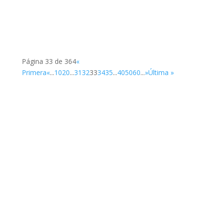
Nacional Entry Exit System)
Página 33 de 364
«
Primera
«
...
10
20
...
31
32
33
34
35
...
40
50
60
...
»
Última »