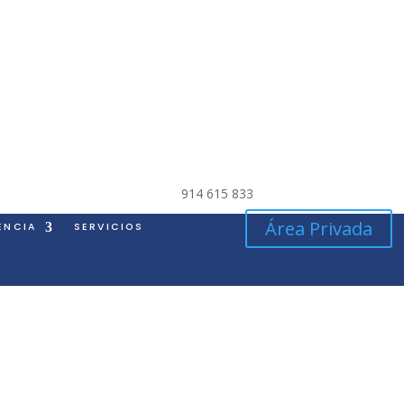
914 615 833
Área Privada
ENCIA
SERVICIOS