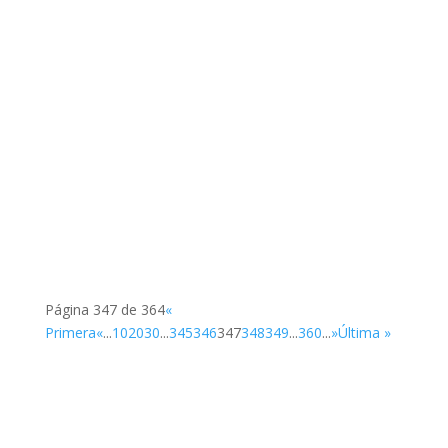
Página 347 de 364
«
Primera
«
...
10
20
30
...
345
346
347
348
349
...
360
...
»
Última »