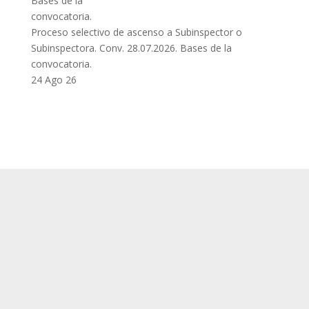
Proceso selectivo de ascenso a Subinspector o
Subinspectora. Conv. 28.07.2026. Bases de la
convocatoria.
24 Ago 26
SUP
Queda prohibida la reproducción, distribución,
Comunicación pública y utilización, total o
parcial, de los contenidos de esta web, en
cualquier forma o modalidad, sin previa,