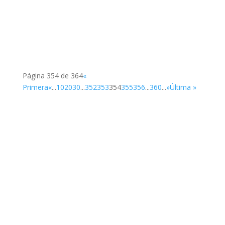
Página 354 de 364
«
Primera
«
...
10
20
30
...
352
353
354
355
356
...
360
...
»
Última »