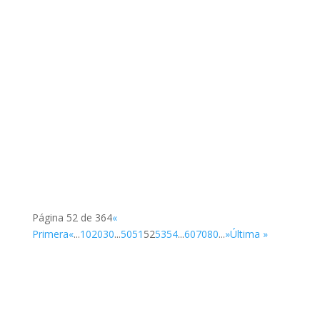
SUP
Ascenso a Oficial. Conv. 21.10.2024. Aptos
antigüedad selectiva.
Página 52 de 364
«
Primera
«
...
10
20
30
...
50
51
52
53
54
...
60
70
80
...
»
Última »