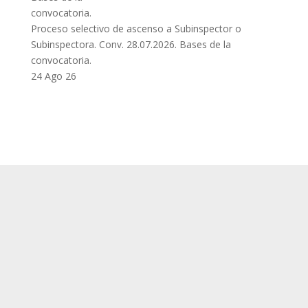
Proceso selectivo de ascenso a Subinspector o
Subinspectora. Conv. 28.07.2026. Bases de la
convocatoria.
24 Ago 26
SUP
Queda prohibida la reproducción, distribución,
Comunicación pública y utilización, total o
parcial, de los contenidos de esta web, en
cualquier forma o modalidad, sin previa,