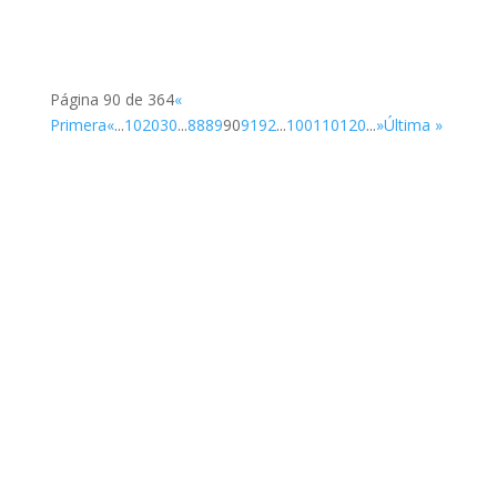
Página 90 de 364
«
Primera
«
...
10
20
30
...
88
89
90
91
92
...
100
110
120
...
»
Última »