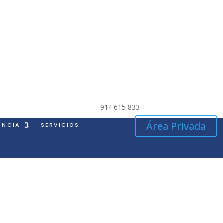
914 615 833
Área Privada
ENCIA
SERVICIOS