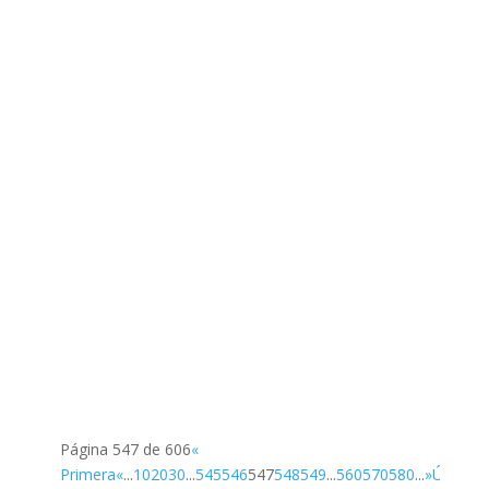
Página 547 de 606
«
Primera
«
...
10
20
30
...
545
546
547
548
549
...
560
570
580
...
»
Última