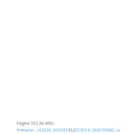
Página 552 de 606
«
Primera
«
...
10
20
30
...
550
551
552
553
554
...
560
570
580
...
»
Última