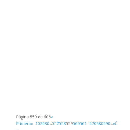
Página 559 de 606
«
Primera
«
...
10
20
30
...
557
558
559
560
561
...
570
580
590
...
»
Última