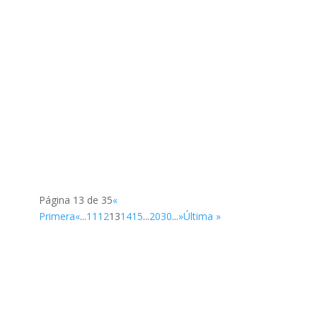
SUP
Página 13 de 35
«
Primera
«
...
11
12
13
14
15
...
20
30
...
»
Última »