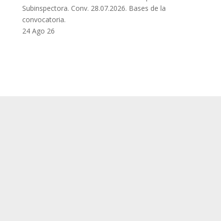
Subinspectora. Conv. 28.07.2026. Bases de la
convocatoria.
24 Ago 26
SUP
Queda prohibida la reproducción, distribución,
Comunicación pública y utilización, total o
parcial, de los contenidos de esta web, en
cualquier forma o modalidad, sin previa,
expresa y escrita autorización.