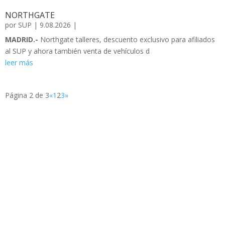
NORTHGATE
por
SUP
|
9.08.2026
|
MADRID.-
Northgate talleres, descuento exclusivo para afiliados
al SUP y ahora también venta de vehículos d
leer más
Página 2 de 3
«
1
2
3
»