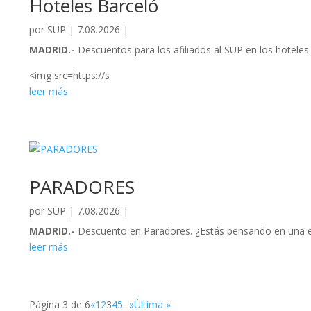
Hoteles Barceló
por
SUP
|
7.08.2026
|
MADRID.-
Descuentos para los afiliados al SUP en los hotele
<img src=https://s
leer más
PARADORES
por
SUP
|
7.08.2026
|
MADRID.-
Descuento en Paradores. ¿Estás pensando en una es
leer más
Página 3 de 6
«
1
2
3
4
5
...
»
Última »