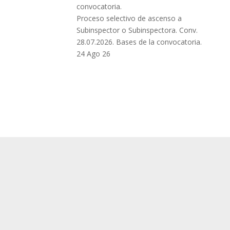
Proceso selectivo de ascenso a
Subinspector o Subinspectora. Conv.
28.07.2026. Bases de la convocatoria.
24 Ago 26
X C. N. del SUP
RAL
Secretaria General
ndical
Acción Sindical