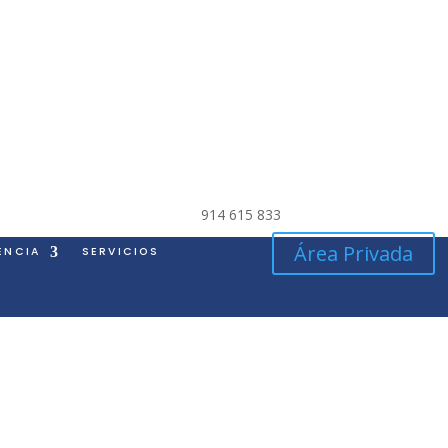
914 615 833
Área Privada
ENCIA
SERVICIOS