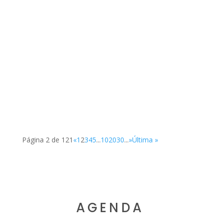
SUP
Página 2 de 121
«
1
2
3
4
5
...
10
20
30
...
»
Última »
AGENDA