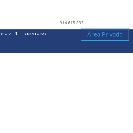
914 615 833
Área Privada
ENCIA
SERVICIOS