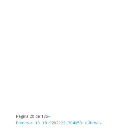
SUP
SUP
Página 20 de 186
«
Primera
«
...
10
...
18
19
20
21
22
...
30
40
50
...
»
Última »