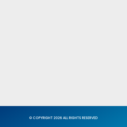
Fed. Igualdad y Conciliación
X C. N. del SUP
Secretaria General
Acción Sindical
Portavoz
Servicios
Formación
© COPYRIGHT 2026 ALL RIGHTS RESERVED