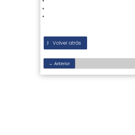
Volver atrás
←
Anterior