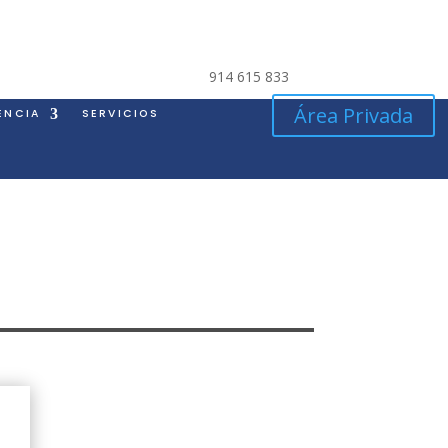
914 615 833
Área Privada
ENCIA
SERVICIOS