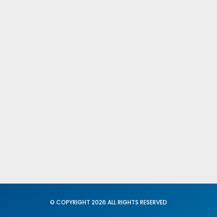
Publicacione
Comités Fede
Provinciales
Fed. Igualdad
Conciliación
© COPYRIGHT 2026 ALL RIGHTS RESERVED