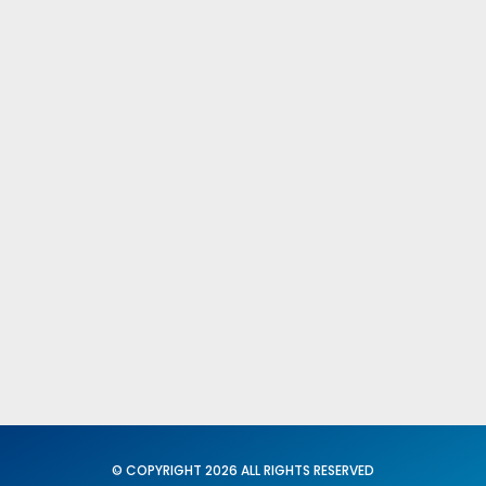
Comités Federales y Provinciales
Fed. Igualdad y Conciliación
X C. N. del SUP
Secretaria General
Acción Sindical
Portavoz
Servicios
Formación
© COPYRIGHT 2026 ALL RIGHTS RESERVED