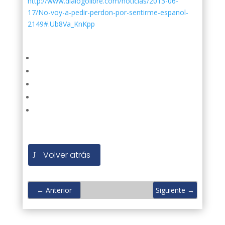
http://www.dialogolibre.com/noticias/2013-06-
17/No-voy-a-pedir-perdon-por-sentirme-espanol-
2149#.Ub8Va_KnKpp
Volver atrás
←
Anterior
Siguiente
→