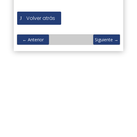
Volver atrás
←
Anterior
Siguiente
→