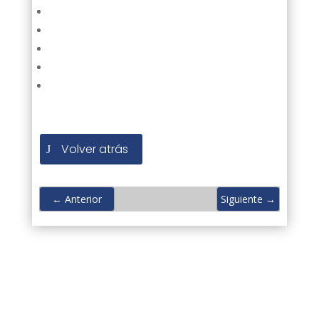
Volver atrás
←
Anterior
Siguiente
→