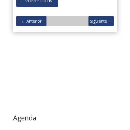
Volver atrás
←
Anterior
Siguiente
→
Agenda