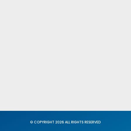
Publicacione
Comités Fede
Provinciales
Fed. Igualdad
Conciliación
© COPYRIGHT 2026 ALL RIGHTS RESERVED