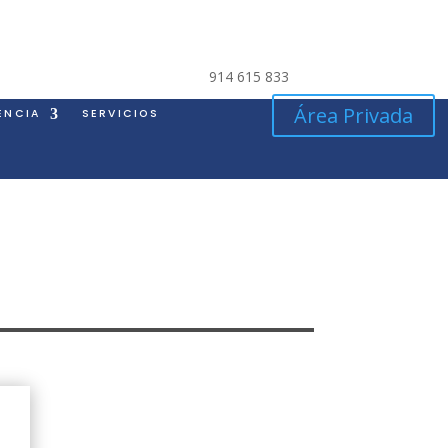
914 615 833
Área Privada
ENCIA
SERVICIOS