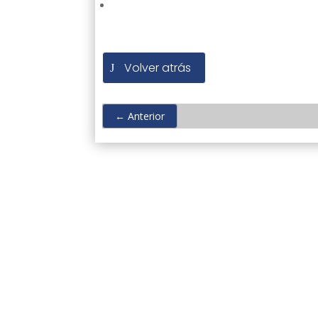
Volver atrás
←
Anterior