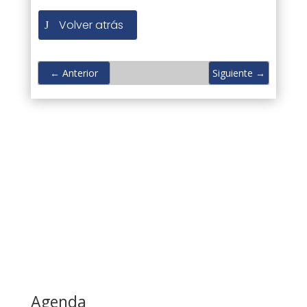
Volver atrás
←
Anterior
Siguiente
→
Agenda