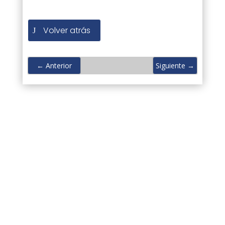
Volver atrás
←
Anterior
Siguiente
→