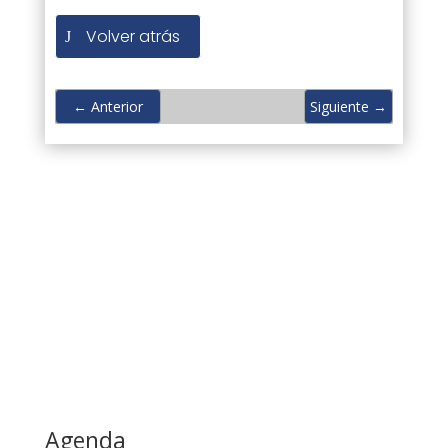
Volver atrás
←
Anterior
Siguiente
→
Agenda