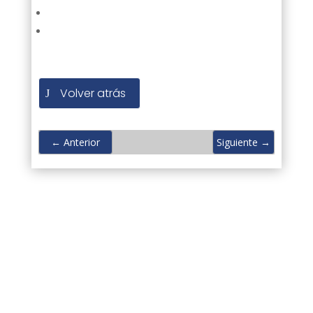
Volver atrás
←
Anterior
Siguiente
→