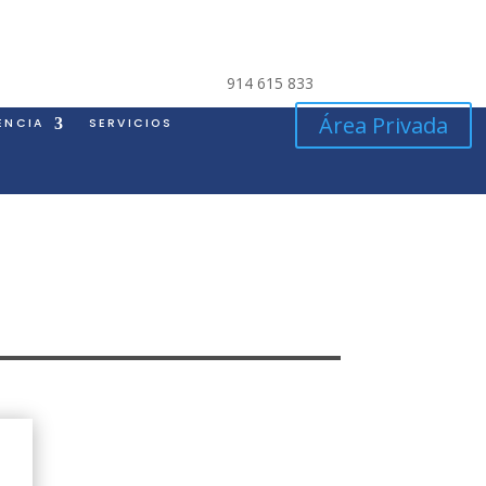
914 615 833
Área Privada
ENCIA
SERVICIOS