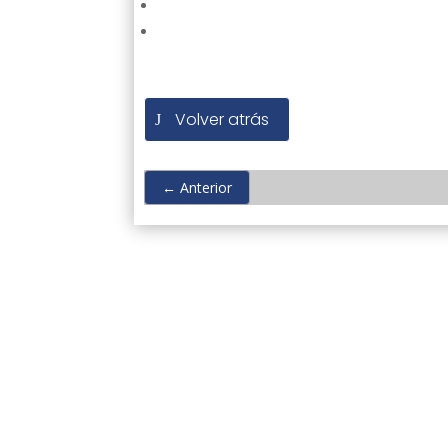
Volver atrás
←
Anterior