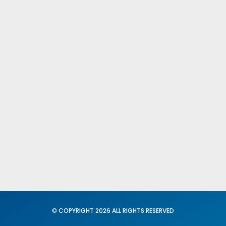
Publicacione
Comités Fede
Provinciales
Fed. Igualdad
Conciliación
© COPYRIGHT 2026 ALL RIGHTS RESERVED