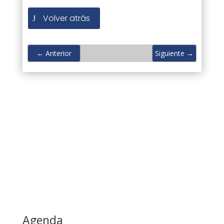
Volver atrás
←
Anterior
Siguiente
→
Agenda