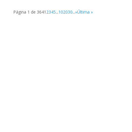
Página 1 de 364
1
2
3
4
5
...
10
20
30
...
»
Última »