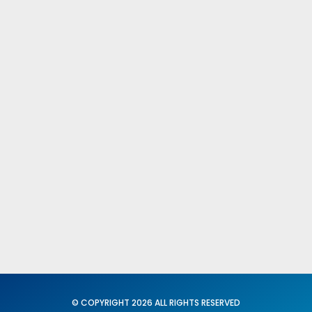
Comités Federales y Provinciales
Fed. Igualdad y Conciliación
X C. N. del SUP
Secretaria General
Acción Sindical
Portavoz
Servicios
Formación
© COPYRIGHT 2026 ALL RIGHTS RESERVED