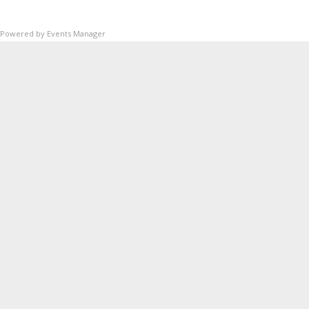
Powered by
Events Manager
SUP
Queda prohibida la reproducción, distribución,
Comunicación pública y utilización, total o
parcial, de los contenidos de esta web, en
cualquier forma o modalidad, sin previa,
expresa y escrita autorización.
SITEMAP
Actualidad