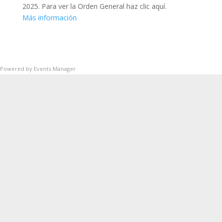
2025. Para ver la Orden General haz clic aquí.
Más información
Powered by
Events Manager
SUP
Queda prohibida la reproducción, distribución,
Comunicación pública y utilización, total o
parcial, de los contenidos de esta web, en
cualquier forma o modalidad, sin previa,
expresa y escrita autorización.