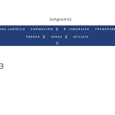
SUP@SUP.ES
ONA JURÍDICA
FORMACIÓN
R. LABORALES
TRANSPAR
PRENSA
SEDES
AFÍLIATE
3