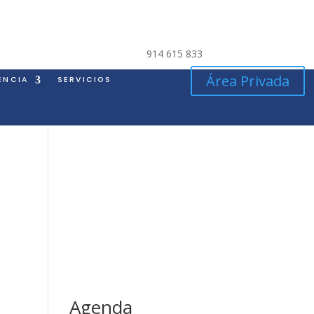
914 615 833
Área Privada
ENCIA
SERVICIOS
Agenda