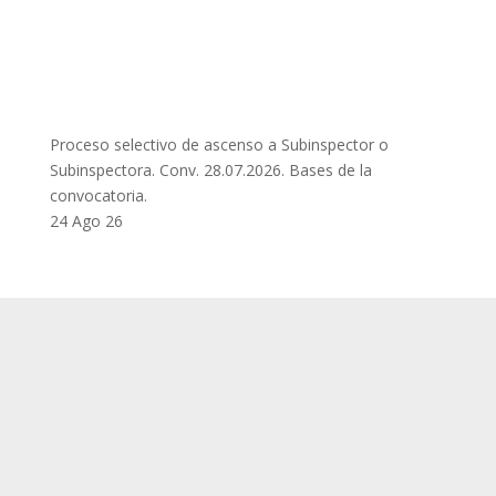
Proceso selectivo de ascenso a Subinspector o
Subinspectora. Conv. 28.07.2026. Bases de la
convocatoria.
24 Ago 26
SUP
Queda prohibida la reproducción, distribución,
Comunicación pública y utilización, total o
parcial, de los contenidos de esta web, en