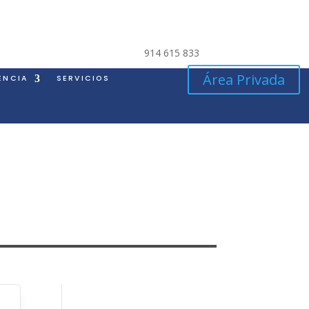
914 615 833
Área Privada
ENCIA
SERVICIOS