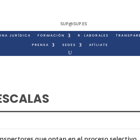
SUP@SUP.ES
ONA JURÍDICA
FORMACIÓN
R. LABORALES
TRANSPAR
PRENSA
SEDES
AFÍLIATE
 ESCALAS
nspectores que optan en el proceso selectivo