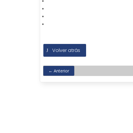
Volver atrás
←
Anterior