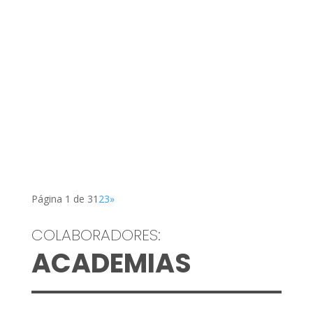
SUP
El SUP y DEPOL continúan colaborando. Curso
online de preparación para el ascenso a Oficial.
300€
Página 1 de 3
1
2
3
»
COLABORADORES:
ACADEMIAS