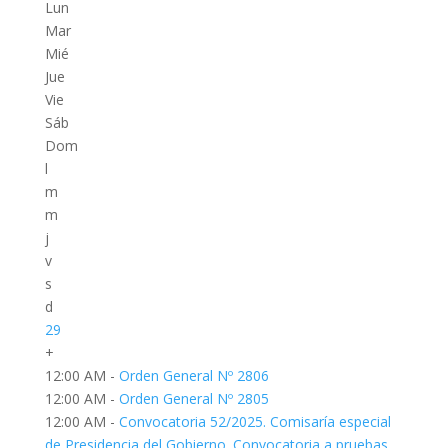
Lun
Mar
Mié
Jue
Vie
Sáb
Dom
l
m
m
j
v
s
d
29
+
12:00 AM -
Orden General Nº 2806
12:00 AM -
Orden General Nº 2805
12:00 AM -
Convocatoria 52/2025. Comisaría especial
de Presidencia del Gobierno. Convocatoria a pruebas