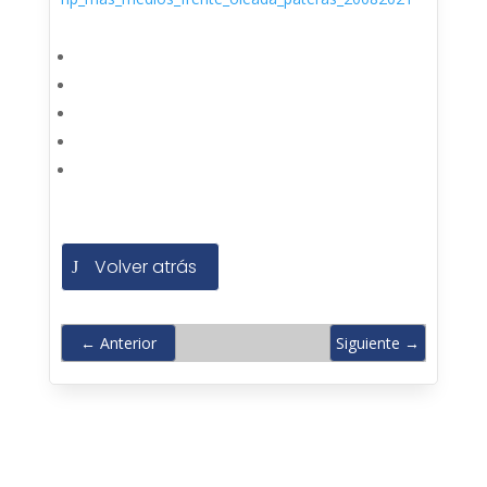
Volver atrás
←
Anterior
Siguiente
→