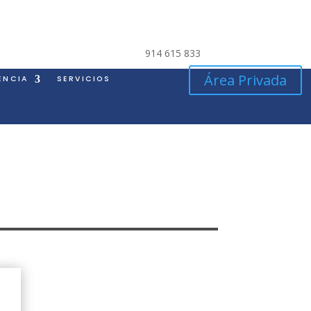
914 615 833
Área Privada
ENCIA
SERVICIOS