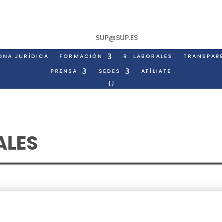
SUP@SUP.ES
ONA JURÍDICA
FORMACIÓN
R. LABORALES
TRANSPAR
PRENSA
SEDES
AFÍLIATE
ALES