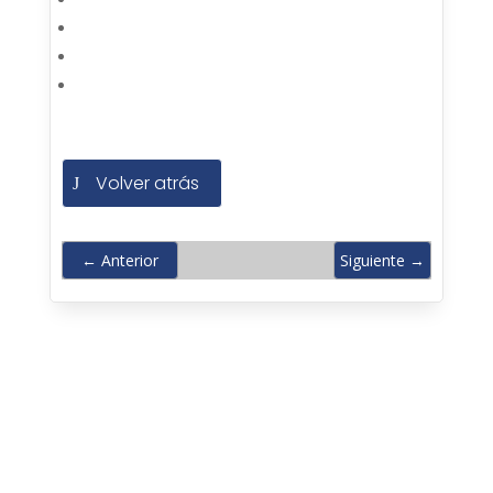
Volver atrás
←
Anterior
Siguiente
→