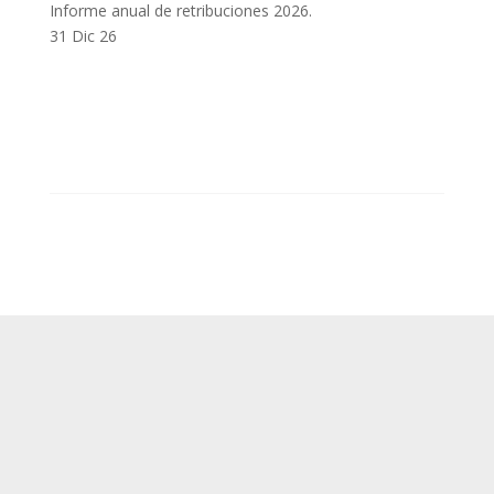
Informe anual de retribuciones 2026.
31 Dic 26
SUP
Queda prohibida la reproducción, distribución,
Comunicación pública y utilización, total o