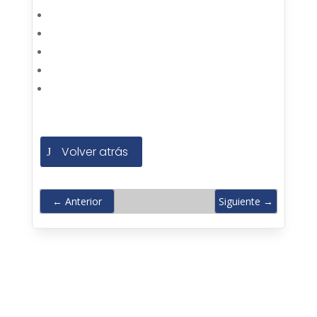
Volver atrás
←
Anterior
Siguiente
→