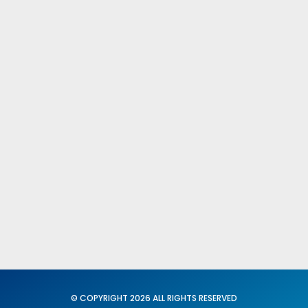
Comités Federales y Provinciales
Fed. Igualdad y Conciliación
X C. N. del SUP
Secretaria General
Acción Sindical
Portavoz
Servicios
Formación
© COPYRIGHT 2026 ALL RIGHTS RESERVED