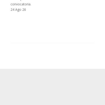
convocatoria.
24 Ago 26
SUP
Queda prohibida la reproducción, distribución,