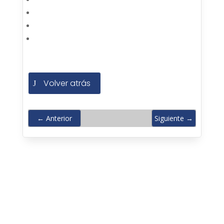
Volver atrás
←
Anterior
Siguiente
→