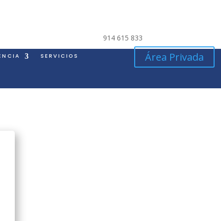
914 615 833
Área Privada
ENCIA
SERVICIOS