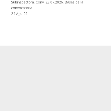
Subinspectora. Conv. 28.07.2026. Bases de la
convocatoria.
24 Ago 26
SUP
Queda prohibida la reproducción, distribución,
Comunicación pública y utilización, total o
parcial, de los contenidos de esta web, en
cualquier forma o modalidad, sin previa,
expresa y escrita autorización.